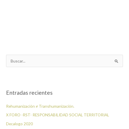
B
u
s
c
a
Entradas recientes
r
p
Rehumanización ≠ Transhumanización.
o
X FORO -RST- RESPONSABILIDAD SOCIAL TERRITORIAL
r
Decalogo 2020
: