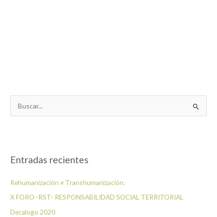
B
u
s
c
a
Entradas recientes
r
p
Rehumanización ≠ Transhumanización.
o
X FORO -RST- RESPONSABILIDAD SOCIAL TERRITORIAL
r
Decalogo 2020